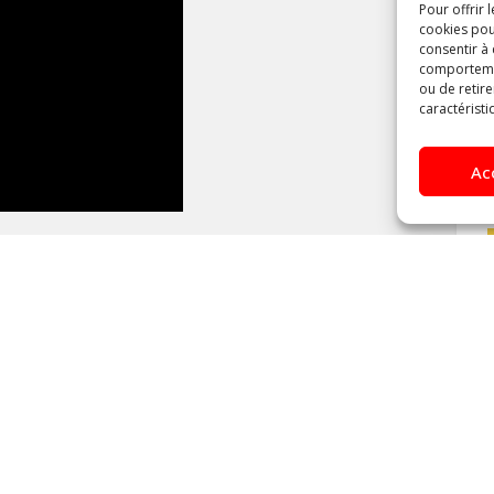
Pour offrir 
cookies pou
consentir à
comportement
ou de retire
caractéristi
Ac