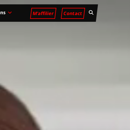
ons
M’affilier
Contact