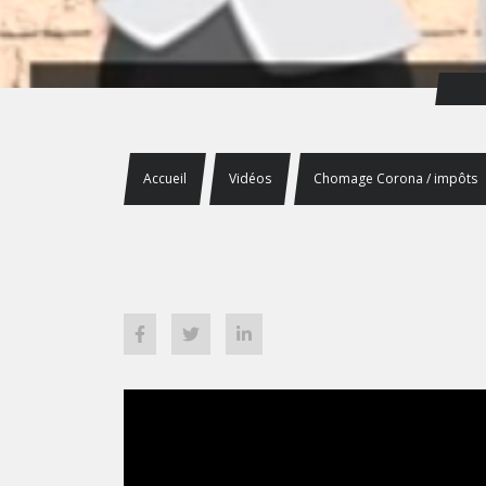
Accueil
Vidéos
Chomage Corona / impôts