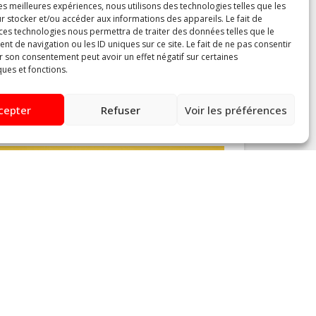
les meilleures expériences, nous utilisons des technologies telles que les
r stocker et/ou accéder aux informations des appareils. Le fait de
 ces technologies nous permettra de traiter des données telles que le
 de navigation ou les ID uniques sur ce site. Le fait de ne pas consentir
r son consentement peut avoir un effet négatif sur certaines
ques et fonctions.
#juridique
#service
Service juridique
cepter
Refuser
Voir les préférences
#chomage
#service