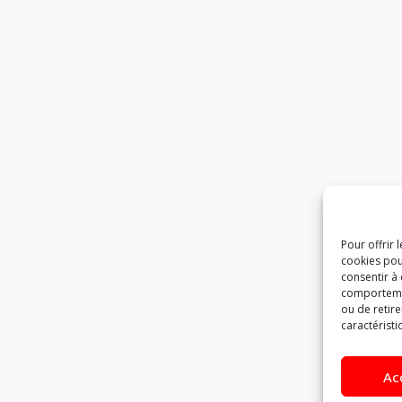
Pour offrir 
cookies pou
consentir à
comportement
ou de retire
caractéristi
Ac