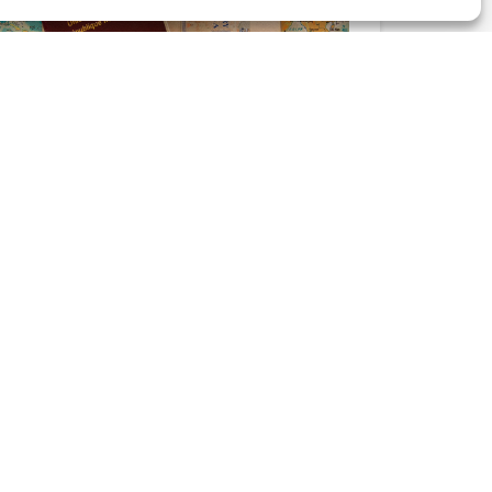
#etrangers
#service
Service Droit de étrangers