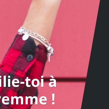
lie-toi à
remme !