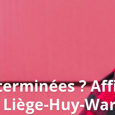
erminées ? Affi
B Liège-Huy-Wa