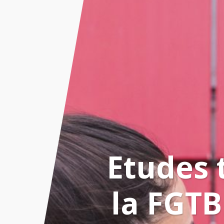
Etudes t
la FGT