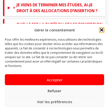
JE VIENS DE TERMINER MES ÉTUDES, AI-JE
DROIT À DES ALLOCATIONS D’INSERTION ?
QUELLE EST LA DURÉE DU STAGE D’INSERTION
PROFESSIONNELLE AVANT DE PERCEVOIR LES
Gérer le consentement
ALLOCATIONS ?
Pour offrir les meilleures expériences, nous utilisons des technologies
telles que les cookies pour stocker et/ou accéder aux informations des
appareils. Le fait de consentir à ces technologies nous permettra de
QUELLES SONT VOS OBLIGATIONS DURANT
traiter des données telles que le comportement de navigation ou les ID
LE STAGE D’INSERTION ?
uniques sur ce site. Le fait de ne pas consentir ou de retirer son
consentement peut avoir un effet négatif sur certaines caractéristiques
et fonctions.
QUELLES SONT LES CONDITIONS POUR
PRÉTENDRE AUX ALLOCATIONS D’INSERTION
Accepter
?
Refuser
QUELLES SONT LES DÉMARCHES À FAIRE ?
Voir les préférences
LE DROIT AUX ALLOCATIONS D’INSERTION