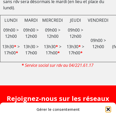
sans rdv sera désormais le mardi (en lieu et place du
lundi).
LUNDI
MARDI
MERCREDI
JEUDI
VENDREDI
09h00 >
09h00 >
09h00 >
09h00 >
12h00
12h00
12h00
12h00
09h00 >
13h30
*
>
13h30 >
13h30
*
>
13h30
*
>
12h00
(f
17h00
*
17h00
17h00
*
17h00
*
*
Service social sur rdv au 04/221.61.17
Rejoignez-nous sur les réseaux
sociaux
Gérer le consentement