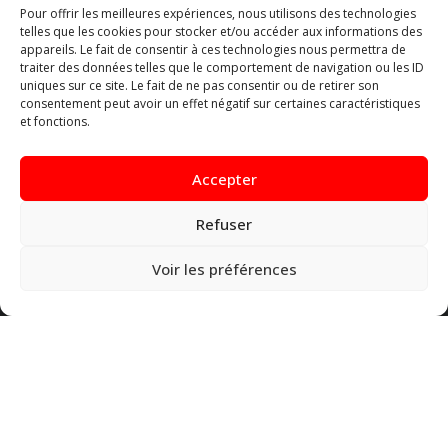
Pour offrir les meilleures expériences, nous utilisons des technologies
telles que les cookies pour stocker et/ou accéder aux informations des
appareils. Le fait de consentir à ces technologies nous permettra de
traiter des données telles que le comportement de navigation ou les ID
uniques sur ce site. Le fait de ne pas consentir ou de retirer son
consentement peut avoir un effet négatif sur certaines caractéristiques
Les Centrales
et fonctions.
Centrale Générale
Accepter
CGSP
HORVAL
Refuser
Métallos Liège Luxembourg
SETCa
Voir les préférences
UBT
Centrale Jeunes
Nous contacter
Place Saint-Paul, 9-11