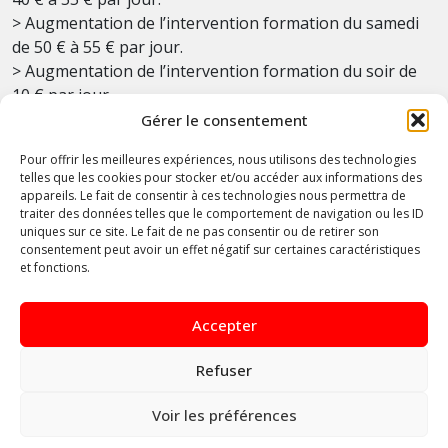
> Augmentation de l’intervention formation du samedi
de 50 € à 55 € par jour.
> Augmentation de l’intervention formation du soir de
10 € par jour.
Gérer le consentement
Dumping social :
> Formation sécurité: Formation VCA pour toutes les
Pour offrir les meilleures expériences, nous utilisons des technologies
telles que les cookies pour stocker et/ou accéder aux informations des
personnes qui travaillent sur un chantier où un
appareils. Le fait de consentir à ces technologies nous permettra de
coordinateur de sécurité est présent ; Pour les autres
traiter des données telles que le comportement de navigation ou les ID
chantiers: un package sécurité obligatoire à suivre.
uniques sur ce site. Le fait de ne pas consentir ou de retirer son
consentement peut avoir un effet négatif sur certaines caractéristiques
> Examiner également de manière approfondie la
et fonctions.
question des obligations de sécurité pour les
indépendants.
Accepter
> Évaluation des accords précédents pour lutter contre
le dumping social.
Refuser
Recherche visant à moderniser la classification des
emplois et les suppléments de salaires.
Voir les préférences